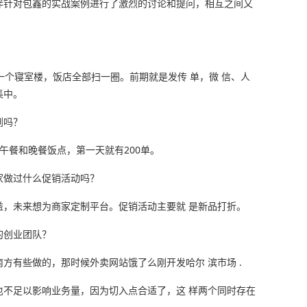
伴针对包鑫的实战案例进行了激烈的讨论和提问，相互之间又
一个寝室楼，饭店全部扫一圈。前期就是发传 单，微 信、人
集中。
到吗？
在午餐和晚餐饭点，第一天就有200单。
家做过什么促销活动吗？
益，未来想为商家定制平台。促销活动主要就 是新品打折。
的创业团队？
方有些做的，那时候外卖网站饿了么刚开发哈尔 滨市场 .
也不足以影响业务量，因为切入点合适了，这 样两个同时存在