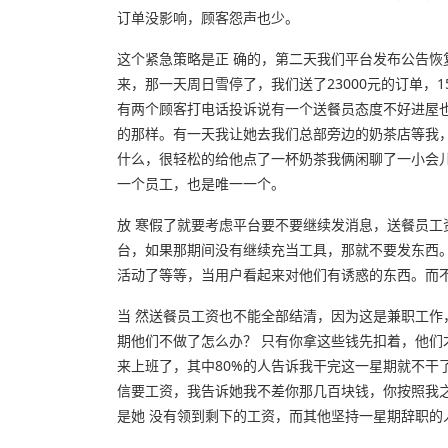
订单没影响，顾客怨声也少。
这个紧急策略是正 确的，第二天我们平台发布公告
来，那一天周日雪停了，我们送了23000元的订单，1
有两个顾客打电话投诉说有一个送餐员态度不好进屋也
的那样。有一天我让她去我们总部旁边的奶茶店等我
什么，很轻松的给他点了一杯奶茶我俩闲聊了一小会
一个员工，也是唯一一个。
放 寒假了就要考虑平台要不要继续发消息，送餐员工
台，如果那期间没有继续充当工具，那就不要发东西
活动了等等，当用户看起来对他们有诱惑的东西。而
当 然送餐员工资也不能全部结清，因为这是兼职工作
期他们不做了怎么办？ 只有你拿这些钱先扣着，他
来上班了，其中80%的人告诉我干完这一星期就不干
信要工资，我告诉她我不差你那几百块钱，你按照我
是她 没有领到剩下的工资，而其他坚持一星期辞职的