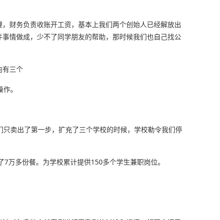
理，财务负责收账开工资，基本上我们两个创始人已经解放出
件事情做成，少不了同学朋友的帮助，那时候我们也自己找公
向有三个
操作。
。
我们只卖出了第一步，扩充了三个学校的时候，学校勒令我们停
了7万多份餐。为学校累计提供150多个学生兼职岗位。