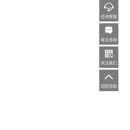

在线客服

留言咨询

关注我们

回到顶部