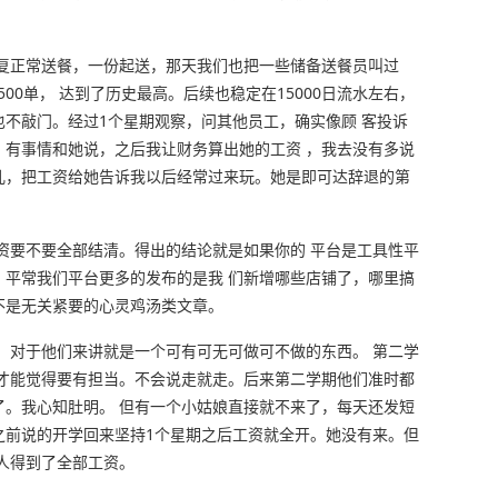
恢复正常送餐，一份起送，那天我们也把一些储备送餐员叫过
500单， 达到了历史最高。后续也稳定在15000日流水左右，
不敲门。经过1个星期观察，问其他员工，确实像顾 客投诉
，有事情和她说，之后我让财务算出她的工资 ，我去没有多说
儿，把工资给她告诉我以后经常过来玩。她是即可达辞退的第
资要不要全部结清。得出的结论就是如果你的 平台是工具性平
。平常我们平台更多的发布的是我 们新增哪些店铺了，哪里搞
不是无关紧要的心灵鸡汤类文章。
，对于他们来讲就是一个可有可无可做可不做的东西。 第二学
们才能觉得要有担当。不会说走就走。后来第二学期他们准时都
了。我心知肚明。 但有一个小姑娘直接就不来了，每天还发短
之前说的开学回来坚持1个星期之后工资就全开。她没有来。但
人得到了全部工资。