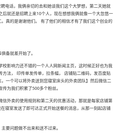
应聘电话，我俩亲切的去和她谈我们这个大梦想，第二天她就
之后就还是招聘上来10个人，现在想想我俩就像一个大忽悠一
工。真的是谢谢他们。 有了他们的相信才有了我们这个创业的
事俱备就差开始了。
在学校影响力还不错的一个人人网新闻主页，这时候正好也为我
传方法， 印传单发传单，拉条幅， 店铺贴二维码，发百度贴
达，一个可以将外卖送到您寝室床头的外卖团队】然后微信二
宣传为我们积累了500多个粉丝。
达微信外卖的使用规则和第二天的优惠活动，那就是每家店铺第
:00我在寝室发送了即可达正式开始送餐的消息，从那一刻起店铺
，主要问题做不出来和送不过来。