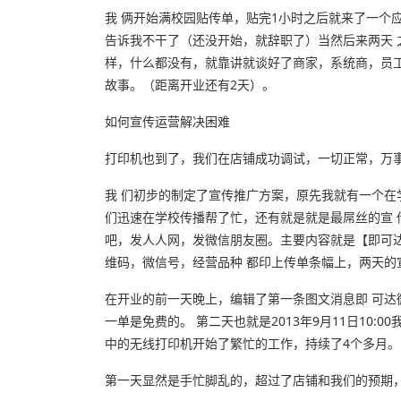
我 俩开始满校园贴传单，贴完1小时之后就来了一个
告诉我不干了（还没开始，就辞职了）当然后来两天 
样，什么都没有，就靠讲就谈好了商家，系统商，员
故事。（距离开业还有2天）。
如何宣传运营解决困难
打印机也到了，我们在店铺成功调试，一切正常，万
我 们初步的制定了宣传推广方案，原先我就有一个
们迅速在学校传播帮了忙，还有就是就是最屌丝的宣 
吧，发人人网，发微信朋友圈。主要内容就是【即可
维码，微信号，经营品种 都印上传单条幅上，两天的
在开业的前一天晚上，编辑了第一条图文消息即 可
一单是免费的。 第二天也就是2013年9月11日10
中的无线打印机开始了繁忙的工作，持续了4个多月。
第一天显然是手忙脚乱的，超过了店铺和我们的预期