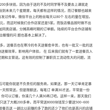
了200多块钱，因为由于送的不及时同学等不及要去上课就走
开始到未来几个星期里，每天都有这样的情况，而订餐额也越来
发过传单，微信平台上的粉丝每天以80个 左右的量在增加，
00元，而这时候我们合作店家还是5家。而饭店餐品按时做不出
增加同类店铺，分摊高峰时期的订单额。陆续的平台合作店铺有
品出餐慢的问 题也基本上解决了。
天多，送餐员也在寒冷的冬天送餐愈辛苦，也有一批又一批的送
送餐效率，影响用户体验， 在 后来我们就有了一套送餐员入
星期和主管说。这有效的控制了兼职员工流动性大的问题，流
以后可能你就是不负责任的服务商，如果送，那一天订单肯定暴
一天照常送，但是限额送，每笔订 单满30才送，平常是一份
你可以订餐，你凑几个人满30再订吧。这样一来，那天我们
送了大概200多单，而平常送8000块钱至少要送500~600
送餐员送 一趟比以前赚的多了跑的还少了他们也是高兴的店铺