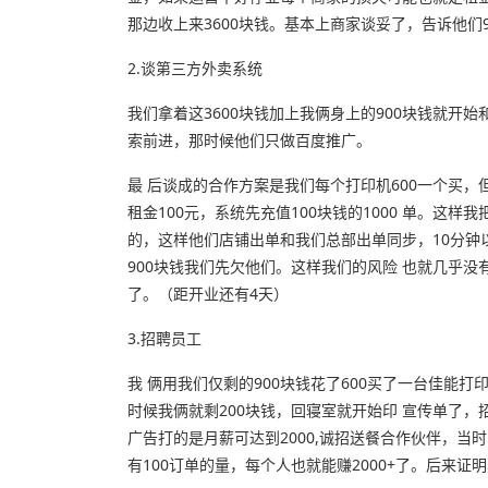
那边收上来3600块钱。基本上商家谈妥了，告诉他们
2.谈第三方
外卖系统
我们拿着这3600块钱加上我俩身上的900块钱就开
索前进，那时候他们只做百度推广。
最 后谈成的合作方案是我们每个打印机600一个买
租金100元，系统先充值100块钱的1000 单。这
的，这样他们店铺出单和我们总部出单同步，10分钟
900块钱我们先欠他们。这样我们的风险 也就几乎
了。（距开业还有4天）
3.招聘员工
我 俩用我们仅剩的900块钱花了600买了一台佳能
时候我俩就剩200块钱，回寝室就开始印 宣传单了
广告打的是月薪可达到2000,诚招送餐合作伙伴，当
有100订单的量，每个人也就能赚2000+了。后来