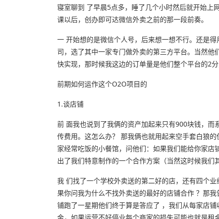
寝室聊到 了早晨5点多，睡了几个小时然后就开始上
课以后，创办即可达微信外卖之前的那一段前奏。
一 开始想的是微信个人号，后来想一想不行。还是
司，选了其中一家专门做外卖的第三方平台。当然他
快实现，那时候我这边的订单量是他们整个平台的2分之
前期如何运作这个O2O项目的
1.谈店铺
前 面我也说到了我俩的资产加起来只有900块钱，而系
传费用。这怎么办？ 那我俩也就用起来空手套白狼
家经常吃饭的小餐馆，问他们：如果我们能给你家店铺
出了我们特意制作的一个合作方案（当然这时候我们
我 们找了一个学校外卖送的第二好的店，还有四个
果你问我为什么不找外卖送的最好的店铺合作 ？那
铺跑了一星期他们终于算是答应了 ，我们从每家店铺收
金，如果运营不好停业每个商家的损失可能也就是租金