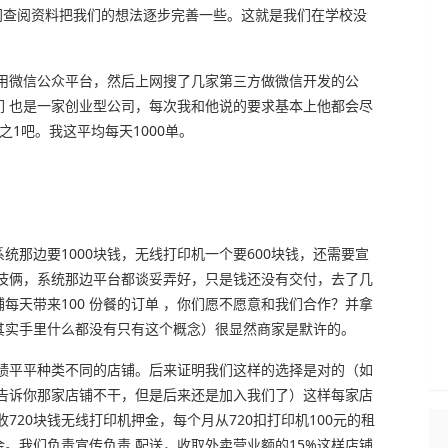
网查阅资料把我们的想法逐步完善一些。这就是我们在学校没
得用微信公众平台，然后上网搜了几家第三方做微信开发的公
们 也是一家创业型公司，每次我和他说的要求基本上他都会尽
1吧。我这平均每天1000单。
统那边要1000块钱，无线打印机一个要600块钱，还需要宣
的伎俩，系统那边平台都谈妥弄好，只是钱还没有交付，去了几
每天带来100 份餐的订单 ，你们愿不愿意和我们合作？并拿
其实手里什么都没有只有这个概念）很显然商家是默许的。
业绩平平种类不同的店铺。后来证明我们这样的选择是对的（如
我告诉你那家店铺不干，但是后来还是加入我们了）这样每家店
720块钱无线打印机押金，每个月从720扣打印机100元的租
。我们负责宣传负责 配送，收取外卖营业额的15%这样店铺