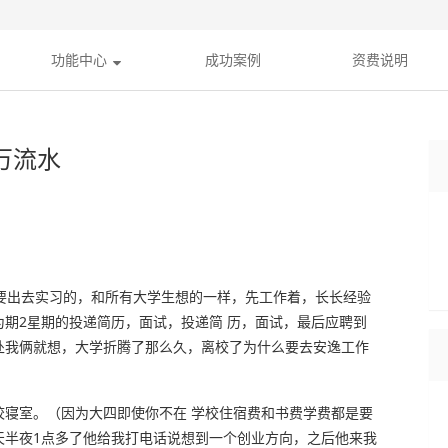
功能中心
成功案例
资费说明
万流水
年是要出去实习的，和所有大学生想的一样，先工作着，长长经验
期2星期的投递简历，面试，投递简 历，面试，最后应聘到
处我俩就想，大学折腾了那么久，离校了为什么要去安逸工作
。
校寝室。（因为大四即使你不在 学校住宿费和书费学费都是要
在一天半夜1点多了他给我打电话说想到一个创业方向，之后他来我