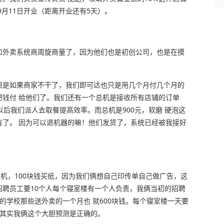
9月11日开业（距离开业还有5天）。
始和外卖系统商周旋商量了，因为他们也是初创公司，也是在摸
，但是如果商家不干了，我们即可达也只是用几个月付几个月的
样我把钱付 给他们了。我们还有一个总机是接收所有店铺的订单
以后我们派人去取餐提高效率。而总机是900元，软磨 硬泡这
没有了。 因为可以退机器的嘛！他们发货了，系统已经被我接好
打印机，100块钱买纸，因为我们俩想自己印传单自己做广告，这
，招聘员工要10个人每个寝室楼有一个人负责，我俩当初的招聘
时的学校那些送外卖的一个月也 就600块钱。每个寝室楼一天要
证明其实我俩这个大胆预测是正确的。