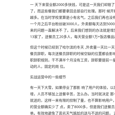
一 天下来营业额2000多快钱，可是这一天我们却赔
了，而这些餐我们都要拿回总部自行处理。那时 候
越多。在当时学校里算是小有名气，之后我们再也没有
一个月之后平台粉丝破3000人，外卖额每天达到50
来的问题一直解决不 了。后来我们想到的办法就是
13家了，送餐员工20多人，每天营业额1万+饭店餐
但这个时候已经到了哈尔滨的冬天 ,外卖量一天比一
餐员辞职，每次送餐员辞职的时候空缺的位置都会影响
职辞职规则，干不满半个月没有工资，辞职要提前一
动的人，固定的岗 位。
实战运营中的一些细节
有一天下大雪，如果停业了那影 响了用户的体验，
增，人员不够加上送餐辛苦，怎么办。当时就决定 那
就送的，这样一来有限的控制了量，也不算影响用户，
的营业额确实少了 点，卖了8000多，但是我们送餐员只
单。有效地避免了恶劣天气尴尬的送与不送的问题， 