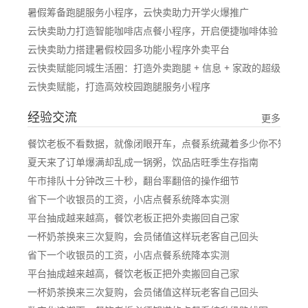
暑假筹备跑腿服务小程序，云快卖助力开学火爆推广​
云快卖助力打造智能咖啡店点餐小程序，开启便捷咖啡体验​
云快卖助力搭建暑假校园多功能小程序外卖平台​
云快卖赋能同城生活圈：打造外卖跑腿 + 信息 + 家政的超级服务
云快卖赋能，打造高效校园跑腿服务小程序​
经验交流
更多
餐饮老板不看数据，就像闭眼开车，点餐系统藏着多少你不知道的
夏天来了订单爆满却乱成一锅粥，饮品店旺季生存指南
午市排队十分钟改三十秒，翻台率翻倍的操作细节
省下一个收银员的工资，小店点餐系统降本实测
平台抽成越来越高，餐饮老板正把外卖搬回自己家
一杯奶茶换来三次复购，会员储值这样玩老客自己回头
省下一个收银员的工资，小店点餐系统降本实测
平台抽成越来越高，餐饮老板正把外卖搬回自己家
一杯奶茶换来三次复购，会员储值这样玩老客自己回头