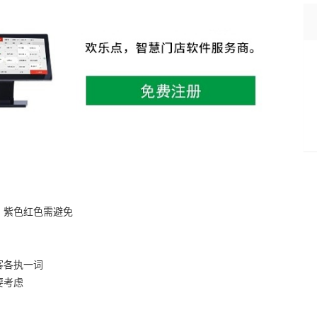
，紫色红色需避免
？
客各执一词
要考虑