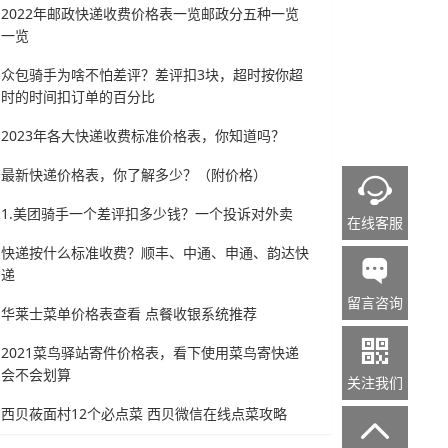
2022年邮政快递收费价格表一览邮政分五种一览
一览
众包骑手为啥不怕差评？差评扣3块，超时按你超
时的时间扣订单的百分比
2023年各大快递收费标准价格表，你知道吗？
最新快递价格表，你了解多少？（附价格）

1.美团骑手一个差评扣多少钱？一个投诉对外卖
在线客服
快递按什么标准收费？顺丰、中通、申通、韵达快

递
留言咨询
华莱士菜单价格表查看 点餐收银系统推荐

2021菜鸟驿站寄件价格表，看下使用菜鸟寄快递
会不会划算
关注我们
西贝莜面村12个必点菜 西贝微信在线点菜攻略
