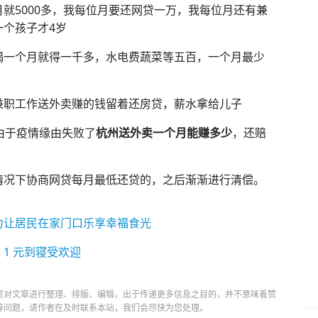
就5000多，我每位月要还网贷一万，我每位月还有兼
个孩子才4岁
喝一个月就得一千多，水电费蔬菜等五百，一个月最少
兼职工作送外卖赚的钱留着还房贷，薪水拿给儿子
由于疫情缘由失败了
杭州送外卖一个月能赚多少
，还赔
情况下协商网贷每月最低还贷的，之后渐渐进行清偿。
力让居民在家门口乐享幸福食光
1 元到寝受欢迎
责对文章进行整理、排版、编辑，出于传递更多信息之目的，并不意味着赞
等问题，请作者在及时联系本站，我们会尽快为您处理。