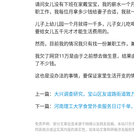
请问女儿没有下班在家戴宝宝，我的薪水一个月
职工作，我每位月拿多少钱给妻子合适，我就一
儿子上幼儿园一个月就得一千多，儿子女儿吃
要给女儿五千元才才能生活费用的。
然而，目前我的情况我只有找一份兼职工作，
我欠了网贷11万是由于之前想去做生意，结果
了不少钱。
这也是没办法的事情，要保证家里生活开支的
上一篇：
大兴调查研究，宝山区友谊路街道致
下一篇：
河南理工大学食堂外卖服务日订千单，
免责声明：部分文章信息来源于网络以及网友投稿，本站只负
同其观点或证实其内容的真实性，如本站文章和转稿涉及版权