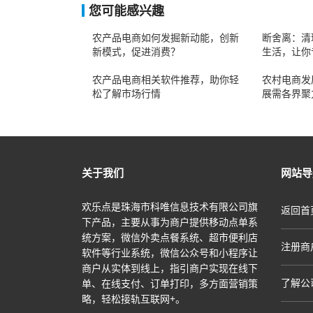
您可能感兴趣
农产品电商如何发掘新动能，创新
断舍离：清
新模式，促进消费？
生活，让你
农产品电商相关软件推荐，助你轻
农村电商发
松了解市场行情
展需各界聚
关于我们
网站导
欢乐点是珠海市科唯信息技术有限公司旗
返回首
下产品，主要从事为商户提供移动点单系
统方案，微信外卖点餐系统、超市便利店
注册商
软件等行业系统，微信公众号和小程序让
商户从实体到线上，指引商户实现在线下
了解公
单、在线支付、订单打印，多方面营销策
略，轻松接轨互联网+。