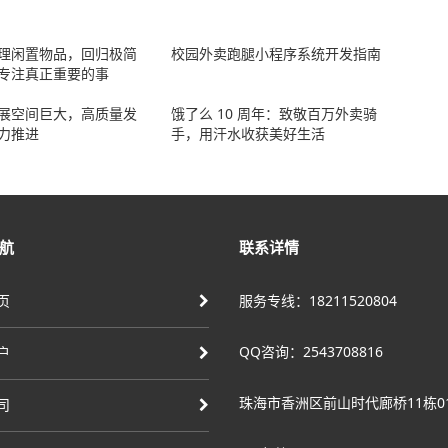
理闲置物品，回归极简
校园外卖跑腿小程序系统开发指南
专注真正重要的事
展空间巨大，高质量发
饿了么 10 周年：致敬百万外卖骑
力推进
手，用汗水收获美好生活
航
联系详情
页
服务专线：18211520804
QQ咨询：2543708816
户
珠海市香洲区前山时代廊桥11栋0
司