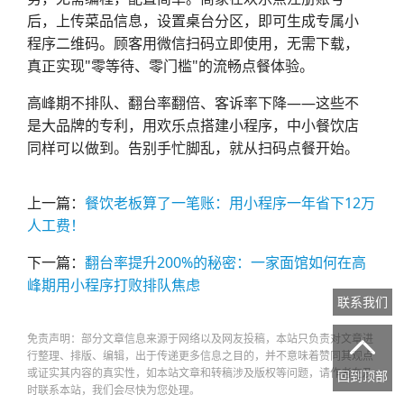
后，上传菜品信息，设置桌台分区，即可生成专属小
程序二维码。顾客用微信扫码立即使用，无需下载，
真正实现"零等待、零门槛"的流畅点餐体验。
高峰期不排队、翻台率翻倍、客诉率下降——这些不
是大品牌的专利，用欢乐点搭建小程序，中小餐饮店
同样可以做到。告别手忙脚乱，就从扫码点餐开始。
上一篇：
餐饮老板算了一笔账：用小程序一年省下12万
人工费！
下一篇：
翻台率提升200%的秘密：一家面馆如何在高
峰期用小程序打败排队焦虑
联系我们
免责声明：部分文章信息来源于网络以及网友投稿，本站只负责对文章进

行整理、排版、编辑，出于传递更多信息之目的，并不意味着赞同其观点
或证实其内容的真实性，如本站文章和转稿涉及版权等问题，请作者在及
回到顶部
时联系本站，我们会尽快为您处理。