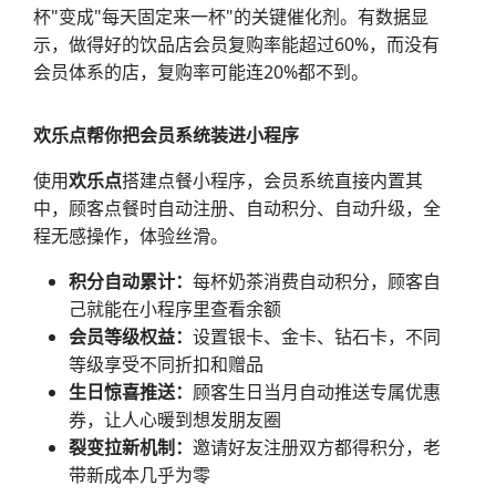
杯"变成"每天固定来一杯"的关键催化剂。有数据显
示，做得好的饮品店会员复购率能超过60%，而没有
会员体系的店，复购率可能连20%都不到。
欢乐点帮你把会员系统装进小程序
使用
欢乐点
搭建点餐小程序，会员系统直接内置其
中，顾客点餐时自动注册、自动积分、自动升级，全
程无感操作，体验丝滑。
积分自动累计：
每杯奶茶消费自动积分，顾客自
己就能在小程序里查看余额
会员等级权益：
设置银卡、金卡、钻石卡，不同
等级享受不同折扣和赠品
生日惊喜推送：
顾客生日当月自动推送专属优惠
券，让人心暖到想发朋友圈
裂变拉新机制：
邀请好友注册双方都得积分，老
带新成本几乎为零