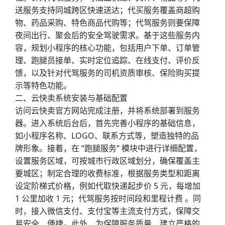
送服务支持同城跨区快速送达；代买服务覆盖商超购
物、药品采购、特色商品代购等；代驾服务则要保障
夜间出行、聚会后的安全驾驶需求。基于这些服务内
容，规划小程序的核心功能，包括用户下单、订单管
理、跑腿员接单、实时定位追踪、在线支付、评价反
馈，以及针对代驾服务的司机资质审核、保险购买提
示等特色功能。
二、云快卖系统安装与基础配置
访问云快卖官方网站完成注册，并将系统部署到服务
器。进入系统后台后，首先完善小程序的基础信息，
如小程序名称、LOGO、联系方式等，塑造独特的品
牌形象。接着，在 “跑腿服务” 模块中进行详细配置，
设置服务区域，可按城市行政区域划分，确保覆盖主
要城区；制定合理的收费标准，根据服务类型和距离
设定阶梯式价格，例如代取快递起步价 5 元，每增加
1 公里加收 1 元；代驾服务按时间段和里程计费 。同
时，接入微信支付、支付宝等主流支付方式，保障交
易安全、便捷。此外，为保障服务质量，建立严格的