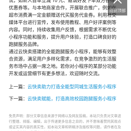

试，如新人首单立减 10 元、邀请好友下单双方各得
优惠券等。与本地商家合作，开展联合推广，例如在
回到顶部
超市消费满一定金额赠送代买服务代金券。利用社交
媒体平台进行宣传，发布使用教程、用户好评案例等
内容。同时，持续收集用户反馈，根据需求不断优化
小程序功能和服务，提升用户体验，打造口碑良好的
跑腿服务品牌。
通过云快卖搭建的全能跑腿服务小程序，能够有效整
合资源，满足用户多样化需求，在竞争激烈的生活服
务市场中占据一席之地。若你对小程序的某部分功能
开发或运营细节有更多想法，欢迎随时交流。
上一篇：
云快卖助力打造全能型同城生活服务小程序​
下一篇：
云快卖赋能，打造高效校园跑腿服务小程序​
免责声明：部分文章信息来源于网络以及网友投稿，本站只负责对文章进
行整理、排版、编辑，出于传递更多信息之目的，并不意味着赞同其观点
或证实其内容的真实性，如本站文章和转稿涉及版权等问题，请作者在及