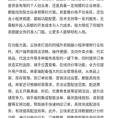
是资金有限的个人创业者，还是具备一定规模的企业商家，
都能找到契合自身预算的方案。其套餐价格不仅亲民，还包
含小程序搭建、基础功能配置、技术支持等一系列服务，无
需额外投入高额的开发成本与人力成本，极大降低了同城外
卖跑腿业务的准入门槛，让更多人能够轻松入局。
在功能方面，云快卖打造的同城外卖跑腿小程序堪称行业标
杆。用户端界面简洁流畅，操作便捷，支持外卖点餐、代买
商品、代送文件等多种服务类型的一键下单，同时提供订单
状态实时追踪、骑手位置查看、在线评价等功能，全方位提
升用户体验。商家端配备强大的后台管理系统，从商品上
架、库存管理，到订单处理、营销活动设置，都能高效完
成。商家还可根据经营需求，灵活设置配送范围、配送费
用，自主开展满减、折扣、优惠券发放等促销活动，提升店
铺竞争力。骑手端则集成智能派单、最优路线规划、语音提
醒等实用功能，帮助骑手快速响应订单，高效完成配送任
务，有效提高配送效率。此外，云快卖还支持数据统计分析
功能，通过对用户行为、订单数据、销售趋势等信息的深度