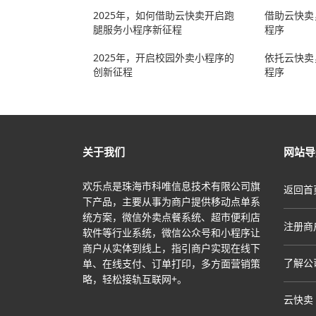
2025年，如何借助云快卖开启跑
借助云快卖
腿服务小程序新征程
程序
2025年，开启校园外卖小程序的
依托云快卖
创新征程
程序
关于我们
网站导
欢乐点是珠海市科唯信息技术有限公司旗
返回首
下产品，主要从事为商户提供移动点单系
统方案，微信外卖点餐系统、超市便利店
注册商
软件等行业系统，微信公众号和小程序让
商户从实体到线上，指引商户实现在线下
了解公
单、在线支付、订单打印，多方面营销策
略，轻松接轨互联网+。
云快卖