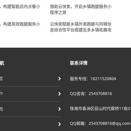
，构建智能店内点餐小
借助云快卖，开启乡镇跑腿服务小
程序之旅
，构建高效跑腿服务小
云快卖赋能乡镇外卖跑腿与同城信
息综合性平台搭建及多乡镇拓展攻
略
航
联系详情
页
服务专线：18211520804
QQ咨询：2543708816
户
珠海市香洲区前山时代廊桥11栋0
司
QQ邮箱：2543708816@qq.com