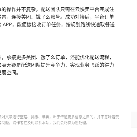
单的操作并不复杂。配送团队只需在云快卖平台完成注
设置，连接美团、饿了么账号。成功对接后，平台订单
 APP，能便捷接收订单任务，按规划路线快速取餐送
围，承接更多美团、饿了么订单，还能优化配送流程，
快卖无疑是配送团队提升竞争力、实现业务飞跃的得力
发展空间。
责对文章进行整理、排版、编辑，出于传递更多信息之目的，并不意味着赞
等问题，请作者在及时联系本站，我们会尽快为您处理。