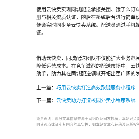
使用云快卖实现同城配送承接美团、饿了么订
册与相关资质认证，随后在系统后台进行简单
便会实时同步至云快卖系统。配送员通过手机端
餐。
借助云快卖，同城配送团队不仅能扩大业务范
降低运营成本。在竞争激烈的配送市场中，云
助手，助力其在同城配送领域开拓出更广阔的
上一篇：
巧用云快卖打造高效跑腿服务小程序
下一篇：
云快卖助力打造校园外卖小程序系统
免责声明：部分文章信息来源于网络以及网友投稿，本站只负
同其观点或证实其内容的真实性，如本站文章和转稿涉及版权