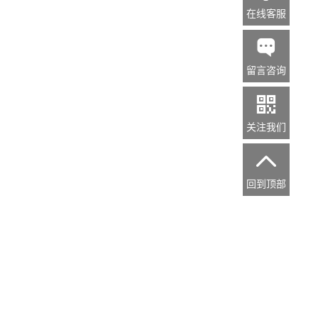
在线客服

留言咨询

关注我们

回到顶部