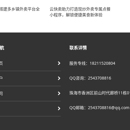
搭建多乡镇外卖平台全
云快卖助力打造现炒外卖专属点餐
小程序，解锁便捷美食新体验​
航
联系详情
页
服务专线：18211520804
QQ咨询：2543708816
户
珠海市香洲区前山时代廊桥11栋0
司
QQ邮箱：2543708816@qq.com